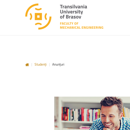
|
Studenți
|
Anunțuri