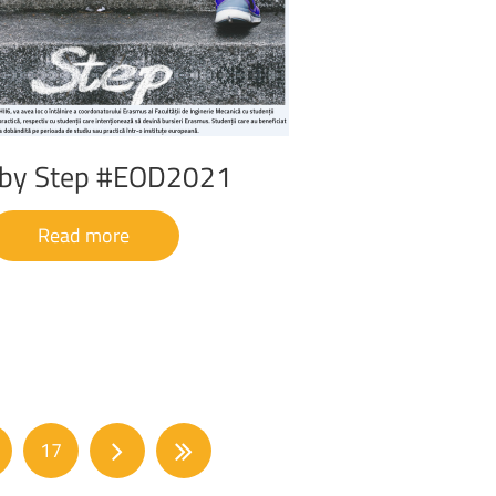
by
Step
#EOD2021
Read more
17