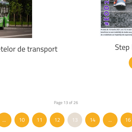
Step
telor
de
transport
Page 13 of 26
...
10
11
12
13
14
...
16