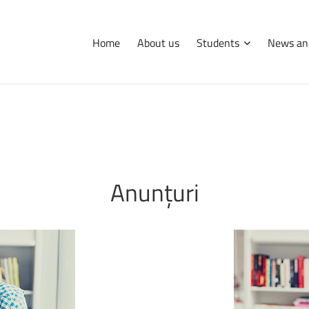
Home
About us
Students
News an
International
Erasmus
Tips and hints
Anunțuri