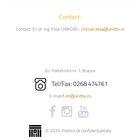
Contact:
Contact: Ș.l. dr. ing. Eliza CHIRCAN -
chircan.eliza@unitbv.ro
str. Politehnicii nr. 1, Brașov
Tel/Fax: 0268 474761
E-mail:
f-im@unitbv.ro
©
2026
.
Politica de confidențialitate