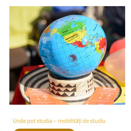
Unde
pot
studia
–
mobilități
de
studiu