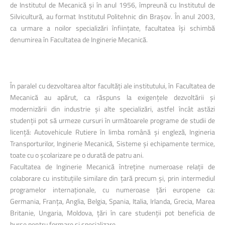
de Institutul de Mecanică și în anul 1956, împreună cu Institutul de
Silvicultură, au format Institutul Politehnic din Brașov. În anul 2003,
ca urmare a noilor specializări înființate, facultatea își schimbă
denumirea în Facultatea de Inginerie Mecanică.
În paralel cu dezvoltarea altor facultăți ale institutului, în Facultatea de
Mecanică au apărut, ca răspuns la exigențele dezvoltării și
modernizării din industrie și alte specializări, astfel încât astăzi
studenții pot să urmeze cursuri în următoarele programe de studii de
licență: Autovehicule Rutiere în limba română și engleză, Ingineria
Transporturilor, Inginerie Mecanică, Sisteme și echipamente termice,
toate cu o școlarizare pe o durată de patru ani.
Facultatea de Inginerie Mecanică întreține numeroase relații de
colaborare cu instituțiile similare din țară precum și, prin intermediul
programelor internaționale, cu numeroase țări europene ca:
Germania, Franța, Anglia, Belgia, Spania, Italia, Irlanda, Grecia, Marea
Britanie, Ungaria, Moldova, țări în care studenții pot beneficia de
burse pentru formare și specializare.