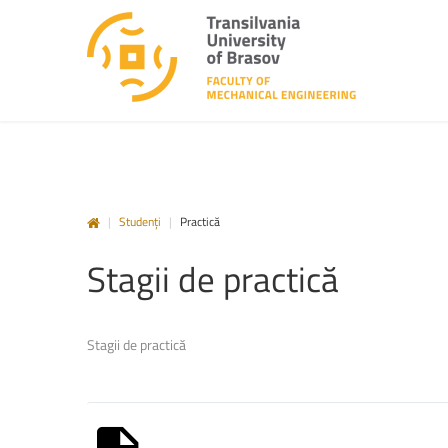
|
Studenți
|
Practică
Stagii
de
practică
Stagii de practică