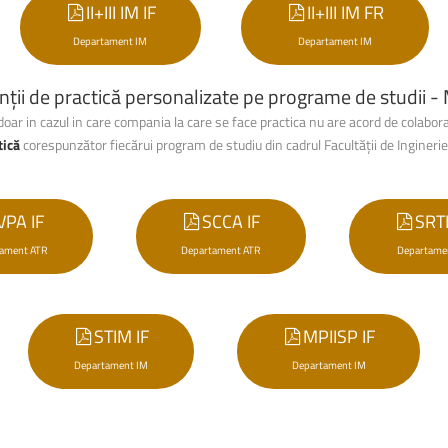
II+III IM IF
II+III IM FR
Departament IM
Departament IM
ții de practică personalizate pe programe de studii -
oar in cazul in care compania la care se face practica nu are acord de colabor
tică
corespunzător
fiecărui program de studiu din cadrul Facultății
de Ingineri
VPA IF
SCCA IF
SRTI
ament ATR
Departament ATR
Departame
STIM IF
MPIISP IF
Departament IM
Departament IM