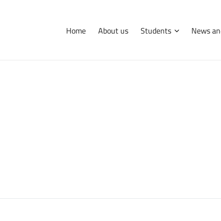
Home
About us
Students
News an
International
Erasmus
Tips and hints