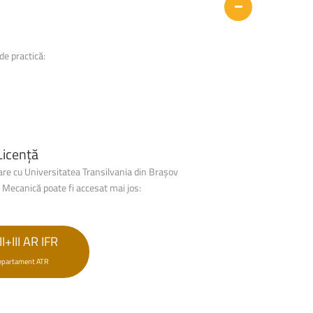
de practică
:
Licență
rare cu Universitatea Transilvania din Brașov
e Mecanică poate fi accesat mai jos:
II+III AR IFR
epartament ATR