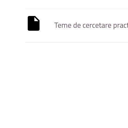
Teme de cercetare pract
Teme practică
Anul III AR/AE/ITT
Studenții Facultății de Ingi
S.C. Scha