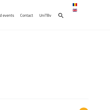
d events
Contact
UniTBv