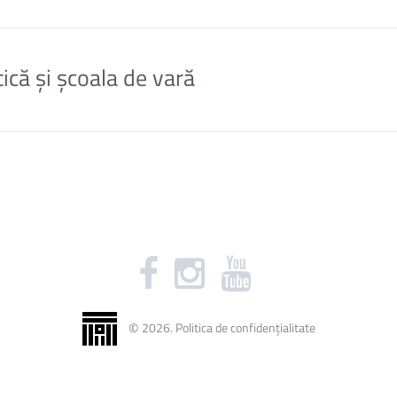
ică și școala de vară
Teme practică
Teme practică
Masterat STIM
Masterat MPIISP
nerie mecanică își pot face stagiile de practică și la comp
effler România S.R.L., Automobile Dacia S.A., Preh România, Autoliv S.A., Stab
S.C. NBHX ROLEM S.R.L., S.C. QUIN., DRAXELMAJER.
©
2026
.
Politica de confidențialitate
Mai multe oferte de practică găsiți pe
www.unitbv.ro