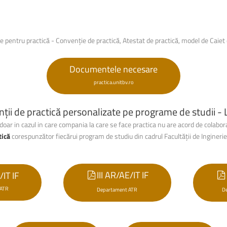
 pentru practică -
Convenție de practică, Atestat de practică, model de Caiet 
Documentele necesare
practica.unitbv.ro
ții de practică personalizate pe programe de studii - 
oar in cazul in care compania la care se face practica nu are acord de colabo
tică
corespunzător
fiecărui program de studiu din cadrul Facultății
de Ingineri
III AR/AE/IT IF
/IT IF
 ATR
Departament ATR
D