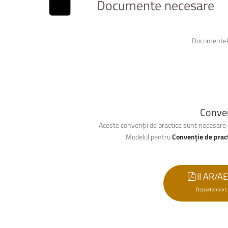
Documente necesare
Documentele
Conven
Aceste convenții de practica sunt necesare d
Modelul pentru
Convenție de prac
II AR/AE
Departament