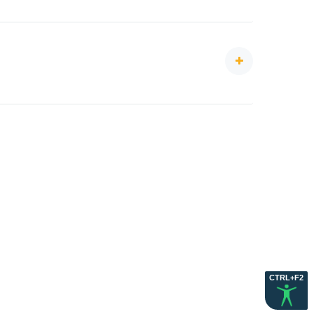
Școala de vară
Simulare în Inginerie Curious Minds - Siemens RO
anii și instituții partenere:
ilus S.A.,
CTRL+F2